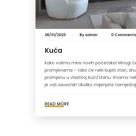
28/01/2023
By
admin
0 Comments
Kuća
Kako volimo miris novih početaka! Mnogi će
promjenama – tako će neki kupiti stan, drugi
promjenu u vlastitoj kući/stanu. Imamo neko
je vaš saveznik! Ukoliko mijenjate namještaj
READ MORE