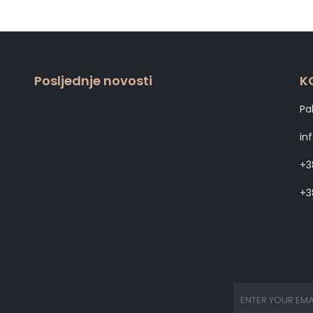
Posljednje novosti
K
Pa
in
+3
+3