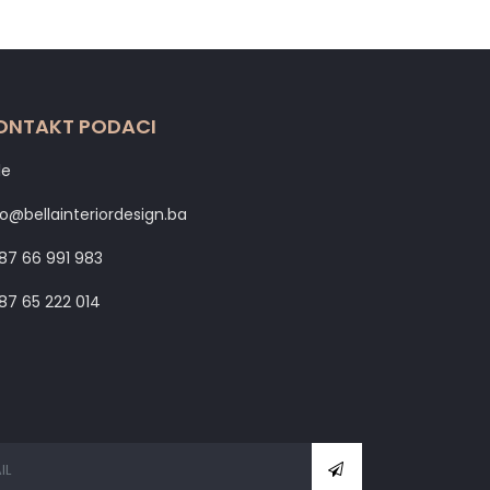
ONTAKT PODACI
le
fo@bellainteriordesign.ba
87 66 991 983
87 65 222 014