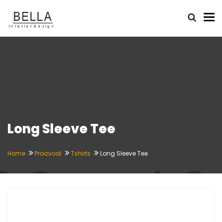
To
Long Sleeve Tee
Home
Proizvodi
Tshirts
Long Sleeve Tee