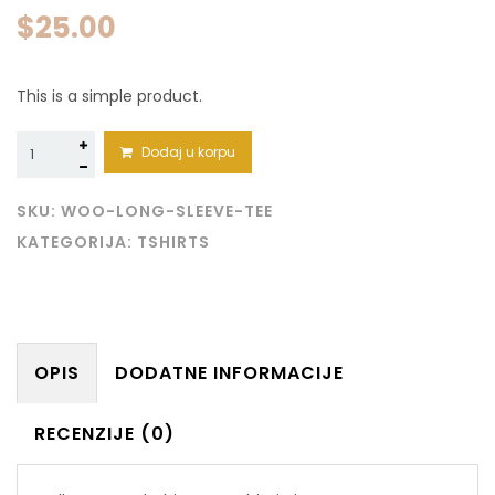
$
25.00
This is a simple product.
Long
Dodaj u korpu
Sleeve
Tee
količina
SKU:
WOO-LONG-SLEEVE-TEE
KATEGORIJA:
TSHIRTS
OPIS
DODATNE INFORMACIJE
RECENZIJE (0)