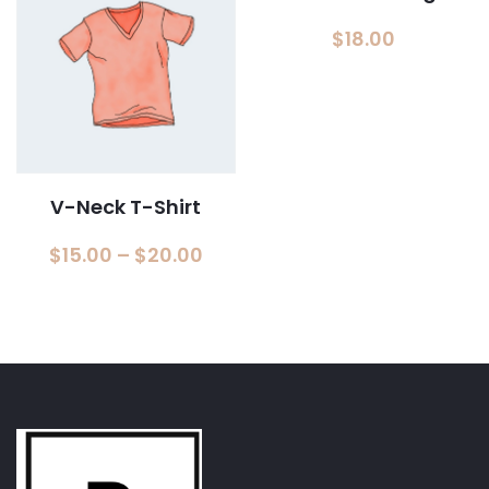
$
18.00
V-Neck T-Shirt
$
15.00
–
$
20.00