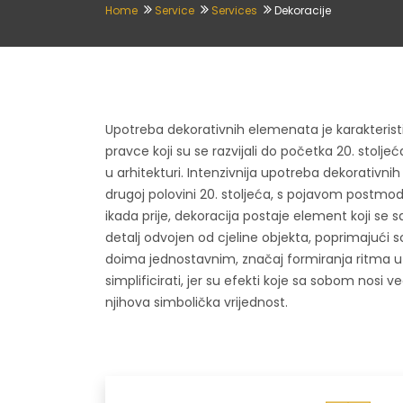
Home
Service
Services
Dekoracije
Upotreba dekorativnih elemenata je karakteristi
pravce koji su se razvijali do početka 20. stolj
u arhitekturi. Intenzivnija upotreba dekorativn
drugoj polovini 20. stoljeća, s pojavom postmo
ikada prije, dekoracija postaje element koji se s
detalj odvojen od cjeline objekta, poprimajući s
doima jednostavnim, značaj formiranja ritma u 
simplificirati, jer su efekti koje sa sobom nosi 
njihova simbolička vrijednost.