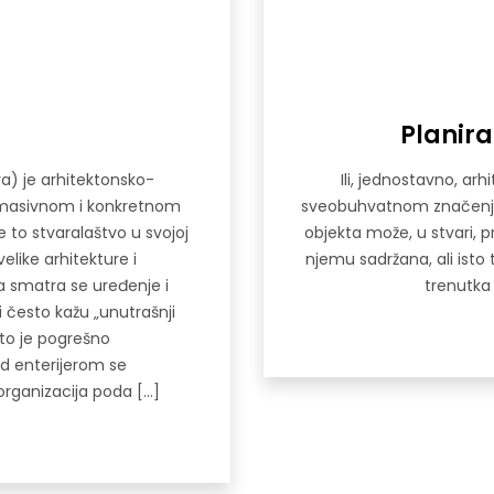
Planira
ra) je arhitektonsko-
Ili, jednostavno, arh
 u masivnom i konkretnom
sveobuhvatnom značenju – 
 to stvaralaštvo u svojoj
objekta može, u stvari, p
elike arhitekture i
njemu sadržana, ali isto
a smatra se uređenje i
trenutka 
i često kažu „unutrašnji
što je pogrešno
od enterijerom se
rganizacija poda […]