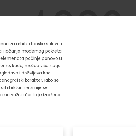
čna za arhitektonske stilove i
eća i jačanja modernog pokreta
ih elemenata počinje ponovo u
derne, kada, možda više nego
agledava i doživljava kao
cenografski karakter. Iako se
arhitekturi ne smije se
veoma važni i često je izražena