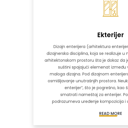
Ekterijer
Dizajn enterijera (arhitektura enterije
dizajnerska disciplina, koja se realizuje
arhitektonskom prostoru šta je dokaz da je
suštini spajajući elemenat između v
maloga dizajna. Pod dizajnom enterijer
osmišljavanje unutrašnjih prostora. Neuk
enterijer“, što je pogrešno, kao 
smatrati nameštaj za enterijer. P
podrazumeva uređenje kompozicija i o
READ MORE