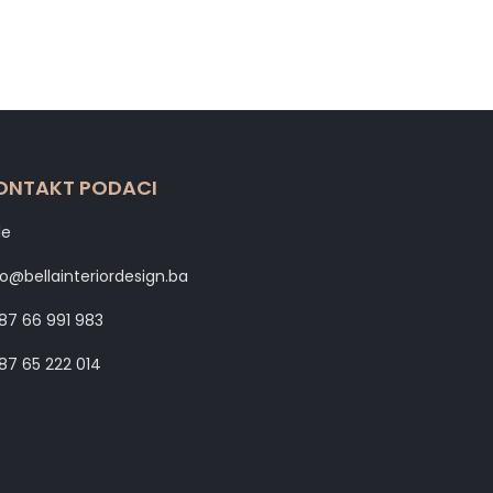
ONTAKT PODACI
le
fo@bellainteriordesign.ba
87 66 991 983
87 65 222 014